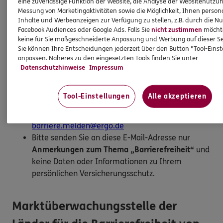
eine zuverlässige Funktion der Website, die Analyse der Websitenutzun
Wir freuen uns über Ihre Rückmeldung.
Messung von Marketingaktivitäten sowie die Möglichkeit, Ihnen persona
Inhalte und Werbeanzeigen zur Verfügung zu stellen, z.B. durch die N
Facebook Audiences oder Google Ads. Falls Sie
nicht zustimmen
möchten
So melden Sie eine Barriere:
keine für Sie maßgeschneiderte Anpassung und Werbung auf dieser Se
Sie können Ihre Entscheidungen jederzeit über den Button "Tool-Eins
Bitte teilen Sie mit,
auf welcher Webseite
Sie auf
anpassen. Näheres zu den eingesetzten Tools finden Sie unter
eine Barriere gestoßen sind. Kopieren Sie hierzu
Datenschutzhinweise
Impressum
den Link aus der Adresszeile Ihres Browsers.
Schicken Sie den
Link zusammen mit einem
Tool-Einstellungen
Alle akzeptieren
Hinweis auf den Text oder Service
, der Ihnen
Schwierigkeiten bereitet hat, an:
barriere.melden@ergo.de
Bitte senden Sie an diese E-Mail-Adresse nur
Anmerkungen zum Thema „Barrierefreiheit“
und
keine Daten oder Informationen zu Ihrem
persönlichen Versicherungsschutz.
Marktüberwachungsstelle der