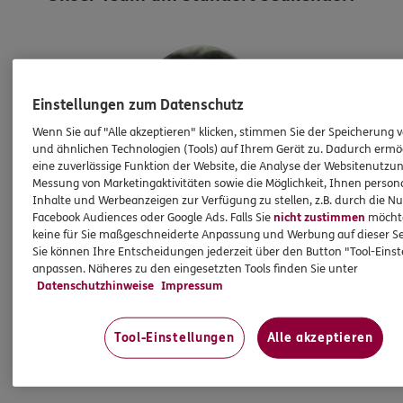
Einstellungen zum Datenschutz
Wenn Sie auf "Alle akzeptieren" klicken, stimmen Sie der Speicherung 
und ähnlichen Technologien (Tools) auf Ihrem Gerät zu. Dadurch ermö
eine zuverlässige Funktion der Website, die Analyse der Websitenutzun
Messung von Marketingaktivitäten sowie die Möglichkeit, Ihnen persona
Inhalte und Werbeanzeigen zur Verfügung zu stellen, z.B. durch die N
Facebook Audiences oder Google Ads. Falls Sie
nicht zustimmen
möchten
Harald
Boguth
keine für Sie maßgeschneiderte Anpassung und Werbung auf dieser Se
Sie können Ihre Entscheidungen jederzeit über den Button "Tool-Eins
Versicherungsfachmann
anpassen. Näheres zu den eingesetzten Tools finden Sie unter
(BWV) Finanzanlagen IHK
Datenschutzhinweise
Impressum
Tel:
0911/2159 3250
Tool-Einstellungen
Alle akzeptieren
Mobil:
0157/77 69 42 01