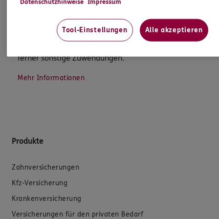
Datenschutzhinweise
Impressum
Person zu geben. Sowohl Ihr Schutz als Verbraucher
sowie auch gesetzliche Regelungen halten mich
Tool-Einstellungen
Alle akzeptieren
dazu an. Ich biete Beratung an, für die
Versicherungsvermittlung erhalte ich Provision,
ferner sonstige Zuwendungen.
Mehr Informationen
Produkte
Zahnversicherungen
Kfz-Versicherung
Krankenversicherung
Versicherungen für den privaten Bedarf