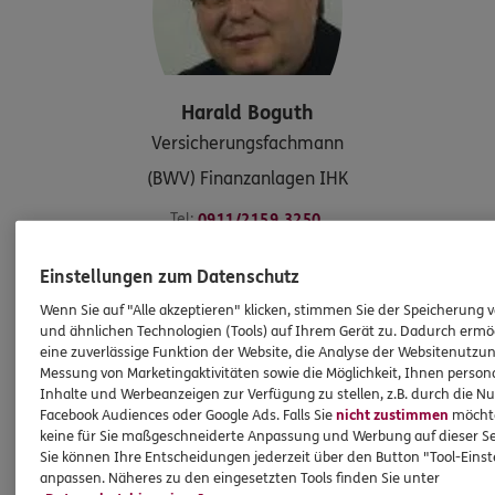
Harald
Boguth
Versicherungsfachmann
(BWV) Finanzanlagen IHK
Tel:
0911/2159 3250
Mobil:
0157/77 69 42 01
Einstellungen zum Datenschutz
Wenn Sie auf "Alle akzeptieren" klicken, stimmen Sie der Speicherung 
Kontakt aufnehmen
und ähnlichen Technologien (Tools) auf Ihrem Gerät zu. Dadurch ermö
eine zuverlässige Funktion der Website, die Analyse der Websitenutzun
Messung von Marketingaktivitäten sowie die Möglichkeit, Ihnen persona
Inhalte und Werbeanzeigen zur Verfügung zu stellen, z.B. durch die N
HINWEIS
Facebook Audiences oder Google Ads. Falls Sie
nicht zustimmen
möchten
Wichtiges aus dem Vermittlerrecht
keine für Sie maßgeschneiderte Anpassung und Werbung auf dieser Se
Sie können Ihre Entscheidungen jederzeit über den Button "Tool-Eins
anpassen. Näheres zu den eingesetzten Tools finden Sie unter
Ich bin verpflichtet, Ihnen Auskünfte zu meiner