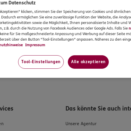
 – ein gemeinsames Interesse
 zum Datenschutz
akzeptieren" klicken, stimmen Sie der Speicherung von Cookies und ähnlichen
. Dadurch ermöglichen Sie eine zuverlässige Funktion der Website, die Analy
zlich verpflichtet
, die bei der Beantragung des Versicherungs
rketingaktivitäten sowie die Möglichkeit, Ihnen personalisierte Inhalte und
d vollständig zu beantworten. Und zwar im Rahmen der vorvertr
n, z.B. durch die Nutzung von Facebook Audiences oder Google Ads. Falls Sie
n
rtragsgesetz
(VVG). Das dient Ihrem eigenen Schutz. Denn es k
r keine für Sie maßgeschneiderte Anpassung und Werbung auf dieser Seite mö
llständige oder unwahre Angaben machen. So kann dann z. B. 
erzeit über den Button "Tool-Einstellungen" anpassen. Näheres zu den einge
hutzhinweise
Impressum
r ganz entfallen.
RGO Vorsorge Lebensversicherung AG sehr daran interessiert, d
Tool-Einstellungen
Alle akzeptieren
n Sie hier
 die Folgen einer Verletzung Ihrer gesetzlichen Anzeigepfl
rvices
Das könnte Sie auch int
en
Unsere Agentur