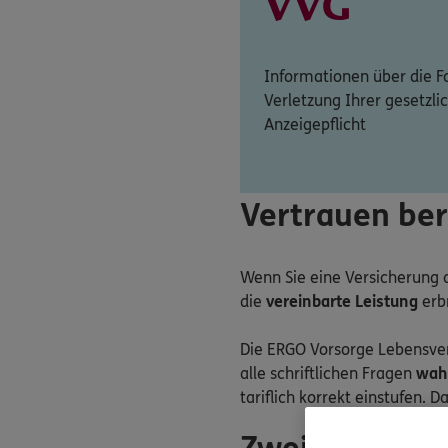
VVG
Informationen über die F
Verletzung Ihrer gesetzli
Anzeigepflicht
Vertrauen ber
Wenn Sie eine Versicherung a
die
vereinbarte Leistung
erbr
Die ERGO Vorsorge Lebensvers
alle schriftlichen Fragen
wah
tariflich korrekt einstufen. D