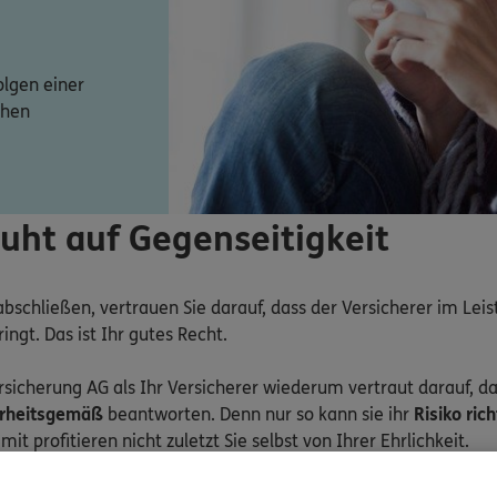
olgen einer
chen
uht auf Gegenseitigkeit
bschließen, vertrauen Sie darauf, dass der Versicherer im Leist
ingt. Das ist Ihr gutes Recht.
icherung AG als Ihr Versicherer wiederum vertraut darauf, das
rheitsgemäß
beantworten. Denn nur so kann sie ihr
Risiko ric
amit profitieren nicht zuletzt Sie selbst von Ihrer Ehrlichkeit.