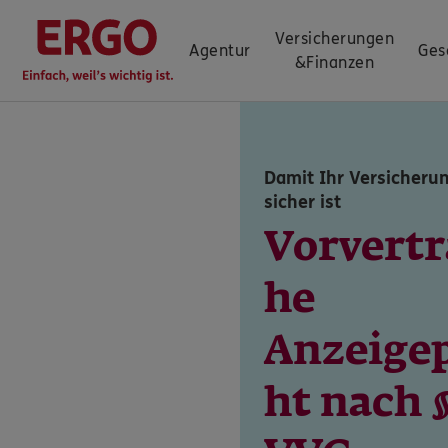
Versicherungen
Agentur
Ges
&
Finanzen
Damit Ihr Versicheru
sicher ist
Vorvertr
he
Anzeigep
ht nach §