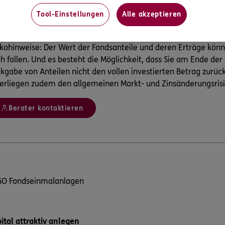
Mit der MEAG steht Ihnen ein starker Partner für Investmen
Tool-Einstellungen
Alle akzeptieren
Für jeden bis zum 31. März 2021 abgeschlossenen Sparplan 
Baum in Deutschland
ikohinweise: Der Wert der Fondsanteile und deren Erträge könn
h fallen. Und es besteht die Möglichkeit, dass Sie am Ende der
kgabe von Anteilen nicht den vollen investierten Betrag zurüc
erliegen zudem den allgemeinen Markt- und Zinsänderungsrisi
Berater kontaktieren
GO Fondseinmalanlagen
ital attraktiv anlegen