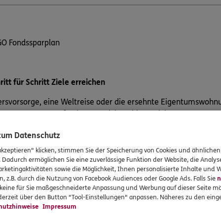
O Fondssparplan
ritt für Schritt Ziele erreichen
ersvorsorge, eine Weltreise oder die ersehnte Eigentumswohnu
erem Investmentfonds zu erreichen, bietet sich unser ERGO F
e Gründe für den ERGO Fondssparplan:
 zum Datenschutz
akzeptieren" klicken, stimmen Sie der Speicherung von Cookies und ähnlichen
Starten können Sie schon ab 25 Euro/ Monat
. Dadurch ermöglichen Sie eine zuverlässige Funktion der Website, die Analy
Chance auf eine attraktive Rendite
rketingaktivitäten sowie die Möglichkeit, Ihnen personalisierte Inhalte und
Hohe Flexibilität: Sie können Einzahlungen jederzeit ausset
n, z.B. durch die Nutzung von Facebook Audiences oder Google Ads. Falls Sie
n
r keine für Sie maßgeschneiderte Anpassung und Werbung auf dieser Seite mö
Fonds tauschen
erzeit über den Button "Tool-Einstellungen" anpassen. Näheres zu den einge
Langfristig können Sie einen günstigeren durchschnittlichen
hutzhinweise
Impressum
Durchschnittspreiseffekt (Cost-Average-Effekt) erzielen