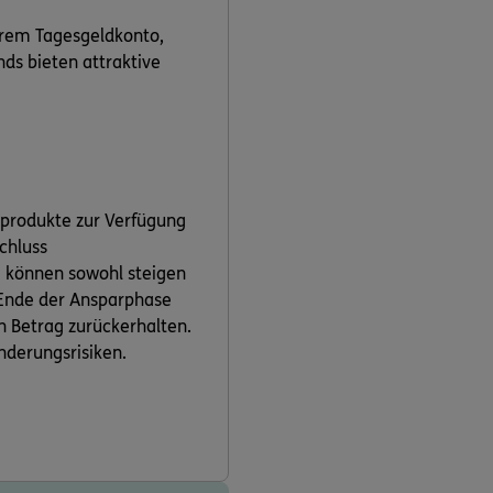
hrem Tagesgeldkonto,
ds bieten attraktive
tprodukte zur Verfügung
schluss
e können sowohl steigen
m Ende der Ansparphase
en Betrag zurückerhalten.
nderungsrisiken.