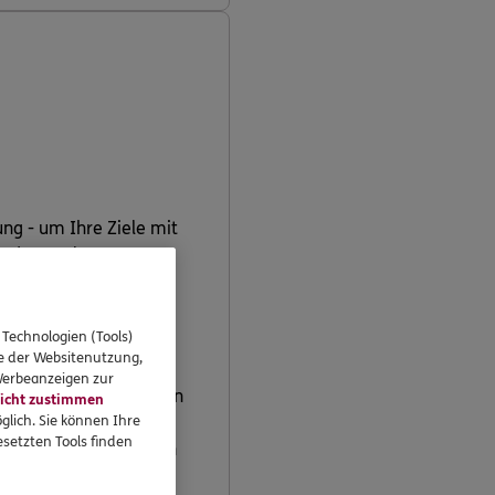
ng - um Ihre Ziele mit
ondssparplan an.
 Technologien (Tools)
se der Websitenutzung,
 Werbeanzeigen zur
zen, reduzieren oder den
icht zustimmen
glich. Sie können Ihre
setzten Tools finden
 Anteilspreis durch den