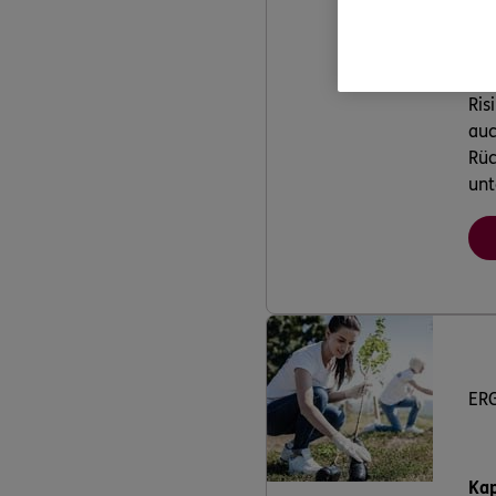
Ris
auc
Rüc
unt
ER
Kap