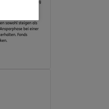
tprodukte zur Verfügung
pflanzt die ERGO einen
en sowohl steigen als
 Ansparphase bei einer
kerhalten. Fonds
ken.