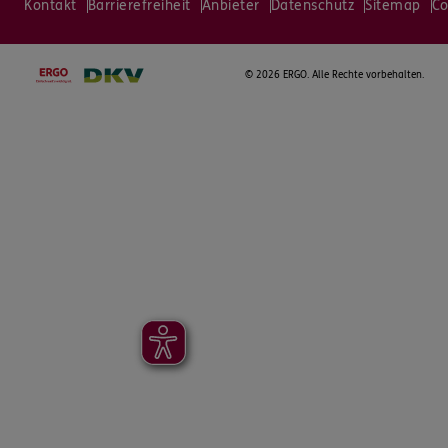
Kontakt
Barrierefreiheit
Anbieter
Datenschutz
Sitemap
Co
©
2026 ERGO. Alle Rechte vorbehalten.