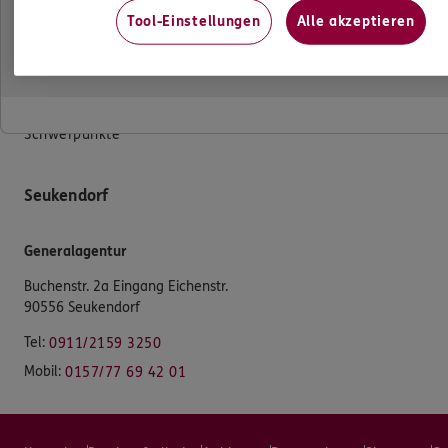
Das könnte Sie auch interessieren
Tool-Einstellungen
Alle akzeptieren
Unsere Agentur
Standorte
Schwerpunkte
Seukendorf
Generalagentur
Buchenstr. 2a Eingang Eichenstr.
90556 Seukendorf
Tel:
0911/2159 3250
Mobil:
0157/77 69 42 01