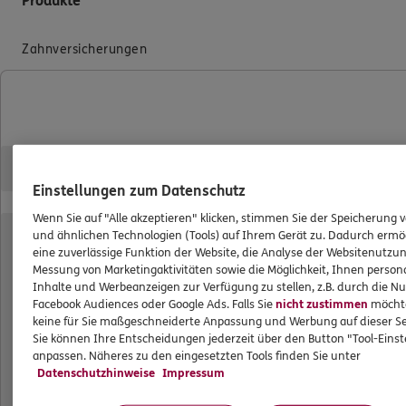
Produkte
Zahnversicherungen
Kfz-Versicherung
Krankenversicherung
Versicherungen für den privaten Bedarf
Versicherungen für Geschäftskunden
Einstellungen zum Datenschutz
Hilfe & Services
Wenn Sie auf "Alle akzeptieren" klicken, stimmen Sie der Speicherung 
und ähnlichen Technologien (Tools) auf Ihrem Gerät zu. Dadurch ermö
eine zuverlässige Funktion der Website, die Analyse der Websitenutzun
E-Mail schreiben
Messung von Marketingaktivitäten sowie die Möglichkeit, Ihnen persona
Inhalte und Werbeanzeigen zur Verfügung zu stellen, z.B. durch die N
Schaden melden
Facebook Audiences oder Google Ads. Falls Sie
nicht zustimmen
möchten
Erstkontaktinformationen
keine für Sie maßgeschneiderte Anpassung und Werbung auf dieser Se
Sie können Ihre Entscheidungen jederzeit über den Button "Tool-Eins
EU-Offenlegungsvereinbarung
anpassen. Näheres zu den eingesetzten Tools finden Sie unter
Datenschutzhinweise
Impressum
Datenverarbeitung